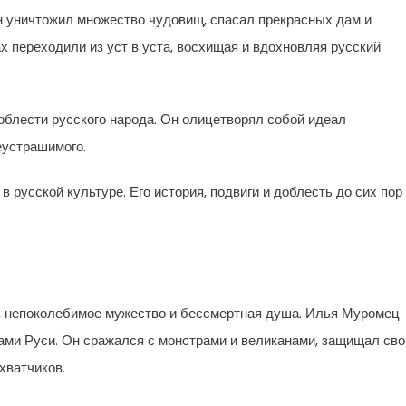
н уничтожил множество чудовищ, спасал прекрасных дам и
х переходили из уст в уста, восхищая и вдохновляя русский
блести русского народа. Он олицетворял собой идеал
еустрашимого.
 русской культуре. Его история, подвиги и доблесть до сих пор
, непоколебимое мужество и бессмертная душа. Илья Муромец
ами Руси. Он сражался с монстрами и великанами, защищал сво
хватчиков.