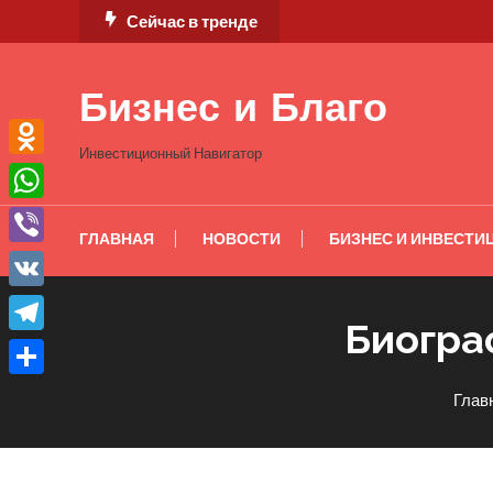
Перейти
Сейчас в тренде
к
содержимому
Бизнес и Благо
Инвестиционный Навигатор
Odnoklassniki
WhatsApp
ГЛАВНАЯ
НОВОСТИ
БИЗНЕС И ИНВЕСТИ
Viber
VK
Биогра
Telegram
Отправить
Глав