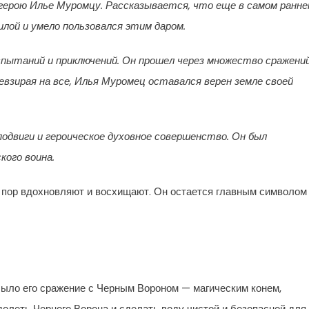
герою Илье Муромцу. Рассказывается, что еще в самом ранн
лой и умело пользовался этим даром.
спытаний и приключений. Он прошел через множество сражений
евзирая на все, Илья Муромец оставался верен земле своей
одвиги и героическое духовное совершенство. Он был
кого воина.
 пор вдохновляют и восхищают. Он остается главным символом
ыло его сражение с Черным Вороном — магическим конем,
одолеть Черного Ворона и сделать воду чистой и безопасной для