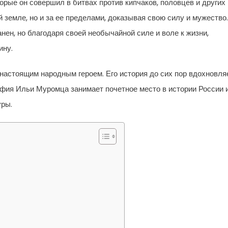
рые он совершил в битвах против кипчаков, половцев и других
й земле, но и за ее пределами, доказывая свою силу и мужество.
ен, но благодаря своей необычайной силе и воле к жизни,
ину.
настоящим народным героем. Его история до сих пор вдохновля
афия Ильи Муромца занимает почетное место в истории России 
уры.