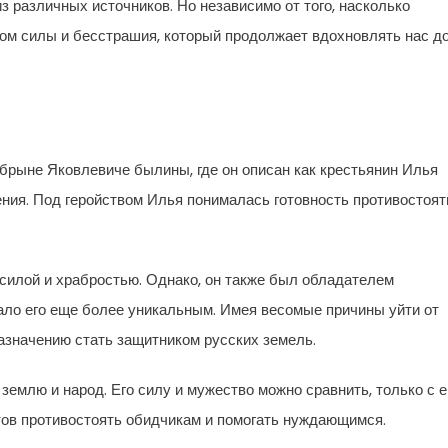
из различных источников. Но независимо от того, насколько
ом силы и бесстрашия, который продолжает вдохновлять нас д
брыне Яковлевиче былины, где он описан как крестьянин Илья
ния. Под геройством Илья понималась готовность противостоят
силой и храбростью. Однако, он также был обладателем
лало его еще более уникальным. Имея весомые причины уйти от
азначению стать защитником русских земель.
емлю и народ. Его силу и мужество можно сравнить, только с е
тов противостоять обидчикам и помогать нуждающимся.