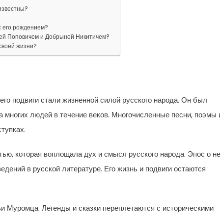
известны?
с его рождением?
шей Поповичем и Добрыней Никитичем?
своей жизни?
его подвиги стали жизненной силой русского народа. Он был
а многих людей в течение веков. Многочисленные песни, поэмы 
ступках.
ю, которая воплощала дух и смысл русского народа. Эпос о н
дений в русской литературе. Его жизнь и подвиги остаются
и Муромца. Легенды и сказки переплетаются с историческими