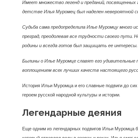
Имеет множество легенд и преданий, посвященных 
детстве Илья Муромец был наделен невероятной си
Судьба сама предопределила Илье Муромцу много и
преград, преодолевая все трудности своего пути. Н
родины и всегда готов был защищать ее интересы.
Былины о Илье Муромце славят его удивительные п
воплощением всех лучших качеств настоящего русс
История Ильи Муромца и его славные подвиги до сих
героем русской народной культуры и истории.
Легендарные деяния
Еще одним из легендарных подвигов Ильи Муромца б
который отравлял воду в озерах и реках. Илья смог 