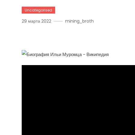
Uncategorised
29 марта 2022
mining_broth
Биография Ильи Муромц