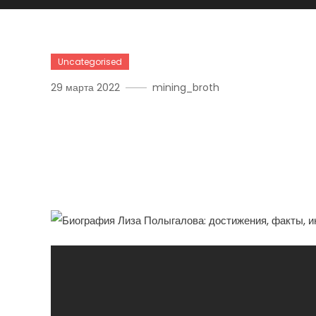
Uncategorised
29 марта 2022
mining_broth
История Успеха Лизы П
Карьера, Впечатляющие
Увлекательные Факты!