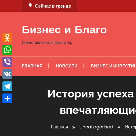
Перейти
Сейчас в тренде
к
содержимому
Бизнес и Благо
Инвестиционный Навигатор
Odnoklassniki
WhatsApp
ГЛАВНАЯ
НОВОСТИ
БИЗНЕС И ИНВЕСТИ
Viber
VK
История успеха
Telegram
впечатляющие
Отправить
Главная
Uncategorised
Исто