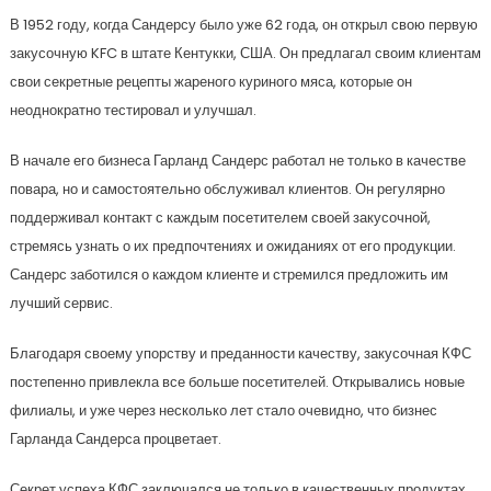
В 1952 году, когда Сандерсу было уже 62 года, он открыл свою первую
закусочную KFC в штате Кентукки, США. Он предлагал своим клиентам
свои секретные рецепты жареного куриного мяса, которые он
неоднократно тестировал и улучшал.
В начале его бизнеса Гарланд Сандерс работал не только в качестве
повара, но и самостоятельно обслуживал клиентов. Он регулярно
поддерживал контакт с каждым посетителем своей закусочной,
стремясь узнать о их предпочтениях и ожиданиях от его продукции.
Сандерс заботился о каждом клиенте и стремился предложить им
лучший сервис.
Благодаря своему упорству и преданности качеству, закусочная КФС
постепенно привлекла все больше посетителей. Открывались новые
филиалы, и уже через несколько лет стало очевидно, что бизнес
Гарланда Сандерса процветает.
Секрет успеха КФС заключался не только в качественных продуктах,