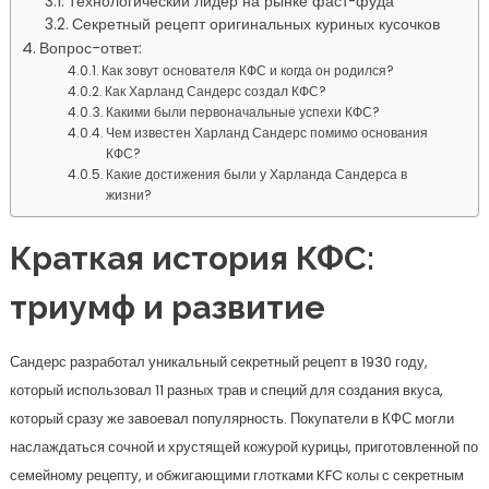
Технологический лидер на рынке фаст-фуда
Секретный рецепт оригинальных куриных кусочков
Вопрос-ответ:
Как зовут основателя КФС и когда он родился?
Как Харланд Сандерс создал КФС?
Какими были первоначальные успехи КФС?
Чем известен Харланд Сандерс помимо основания
КФС?
Какие достижения были у Харланда Сандерса в
жизни?
Краткая история КФС:
триумф и развитие
Сандерс разработал уникальный секретный рецепт в 1930 году,
который использовал 11 разных трав и специй для создания вкуса,
который сразу же завоевал популярность. Покупатели в КФС могли
наслаждаться сочной и хрустящей кожурой курицы, приготовленной по
семейному рецепту, и обжигающими глотками KFC колы с секретным