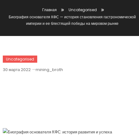
Главная
Uncategorised
Биография основателя КФС — история становления гастрономической
империи и ее блестящей победы на мировом рынке
Uncategorised
30 марта 2022
mining_broth
Биография Основателя КФС —
История Становления
Гастрономической Империи И Ее
Блестящей Победы На Мировом
Рынке