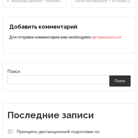
Навигация
Моранди Джанни – великий художник, его биография, творчество и фото — главное, что нужно знать о талантливом мастере
Инна Наговицына — история успеха, славы и личных трудностей в жизни звезды
по
записям
Добавить комментарий
Для отправки комментария вам необходимо
авторизоваться
.
Поиск
Поиск
Последние записи
Принципы дистанционной подготовки по