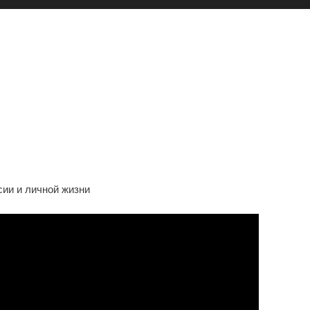
рия Успеха, Славы И Личных
езды