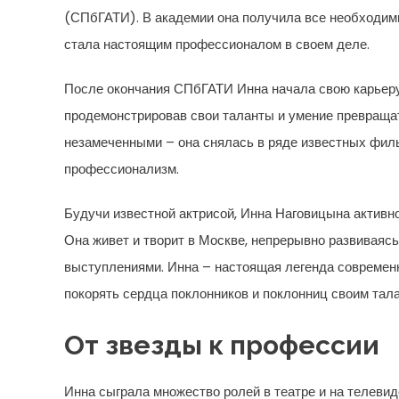
(СПбГАТИ). В академии она получила все необходимы
стала настоящим профессионалом в своем деле.
После окончания СПбГАТИ Инна начала свою карьеру 
продемонстрировав свои таланты и умение превращать
незамеченными – она снялась в ряде известных филь
профессионализм.
Будучи известной актрисой, Инна Наговицына активно
Она живет и творит в Москве, непрерывно развиваясь
выступлениями. Инна – настоящая легенда современн
покорять сердца поклонников и поклонниц своим тала
От звезды к профессии
Инна сыграла множество ролей в театре и на телевиде