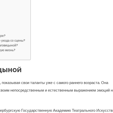
ере?
 ухода со сцены?
аговицыной?
ную жизнь?
цыной
, показывая свои таланты уже с самого раннего возраста. Она
 своим непосредственным и естественным выражением эмоций н
тербургскую Государственную Академию Театрального Искусств