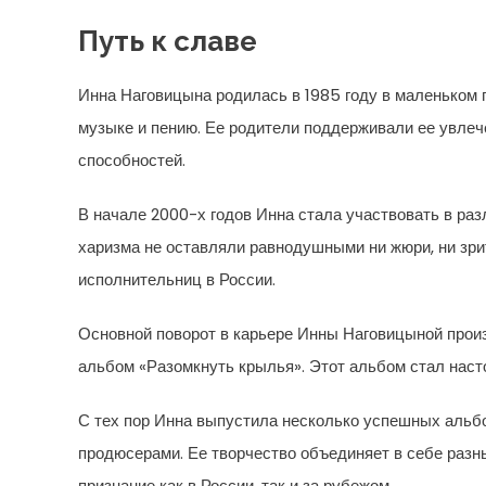
Путь к славе
Инна Наговицына родилась в 1985 году в маленьком г
музыке и пению. Ее родители поддерживали ее увлеч
способностей.
В начале 2000-х годов Инна стала участвовать в раз
харизма не оставляли равнодушными ни жюри, ни зри
исполнительниц в России.
Основной поворот в карьере Инны Наговицыной произ
альбом «Разомкнуть крылья». Этот альбом стал нас
С тех пор Инна выпустила несколько успешных альбо
продюсерами. Ее творчество объединяет в себе разн
признание как в России, так и за рубежом.