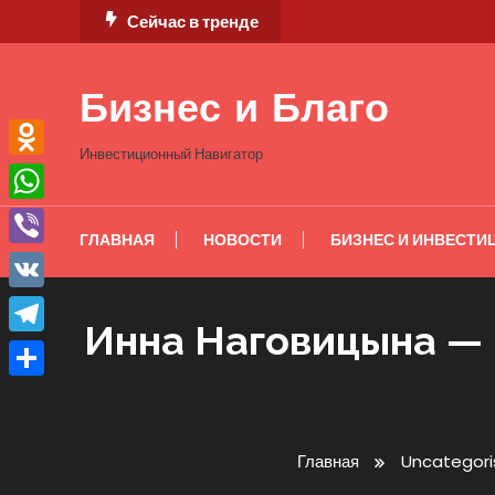
Перейти
Сейчас в тренде
к
содержимому
Бизнес и Благо
Инвестиционный Навигатор
Odnoklassniki
WhatsApp
ГЛАВНАЯ
НОВОСТИ
БИЗНЕС И ИНВЕСТИ
Viber
VK
Инна Наговицына — и
Telegram
Отправить
Главная
Uncategori