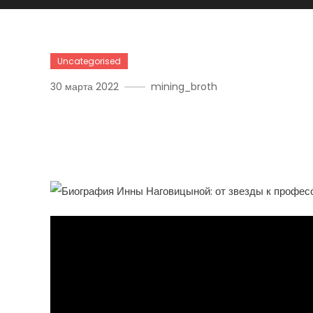
Uncategorised
30 марта 2022
mining_broth
Инна Наговицына — Исто
Трудностей В Жизни Зв