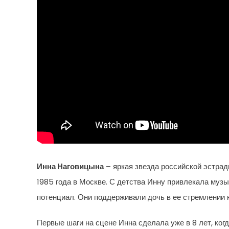
Инна Наговицына
– яркая звезда российской эстрад
1985 года в Москве. С детства Инну привлекала музык
потенциал. Они поддерживали дочь в ее стремлении к
Первые шаги на сцене Инна сделала уже в 8 лет, ко