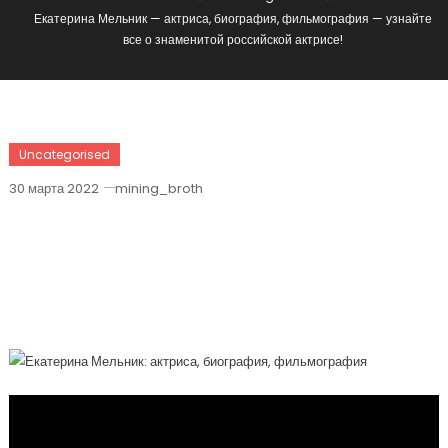
Екатерина Мельник — актриса, биография, фильмография — узнайте
все о знаменитой российской актрисе!
Uncategorised
30 марта 2022
mining_broth
Екатерина Мельник — Актриса,
Биография, Фильмография — Узнайте
Все О Знаменитой Российской
Актрисе!