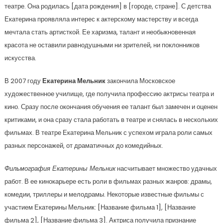
театре. Она родилась [дата рождения] в [городе, стране]. С детства
Екатерина проявляла интерес к актерскому мастерству и всегда
мечтала стать артисткой. Ее харизма, талант и необыкновенная
красота не оставили равнодушными ни зрителей, ни поклонников
искусства.
В 2007 году
Екатерина Мельник
закончила Московское
художественное училище, где получила профессию актрисы театра и
кино. Сразу после окончания обучения ее талант был замечен и оценен
критиками, и она сразу стала работать в театре и снялась в нескольких
фильмах. В театре Екатерина Мельник с успехом играла роли самых
разных персонажей, от драматичных до комедийных.
Фильмография Екатерины Мельник
насчитывает множество удачных
работ. В ее кинокарьере есть роли в фильмах разных жанров: драмы,
комедии, триллеры и мелодрамы. Некоторые известные фильмы с
участием Екатерины Мельник: [Название фильма 1], [Название
фильма 2], [Название фильма 3]. Актриса получила признание