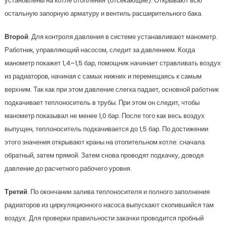
установлены на котле отопления (отсекающие). Открывают всю
остальную запорную арматуру и вентиль расширительного бака.
Второй
. Для контроля давления в системе устанавливают манометр.
Работник, управляющий насосом, следит за давлением. Когда
манометр покажет 1,4–1,5 бар, помощник начинает стравливать воздух
из радиаторов, начиная с самых нижних и перемещаясь к самым
верхним. Так как при этом давление слегка падает, основной работник
подкачивает теплоноситель в трубы. При этом он следит, чтобы
манометр показывал не менее 1,0 бар. После того как весь воздух
выпущен, теплоноситель подкачивается до 1,5 бар. По достижении
этого значения открывают краны на отопительном котле: сначала
обратный, затем прямой. Затем снова проводят подкачку, доводя
давление до расчетного рабочего уровня.
Третий
. По окончании залива теплоносителя и полного заполнения
радиаторов из циркуляционного насоса выпускают скопившийся там
воздух. Для проверки правильности закачки проводится пробный