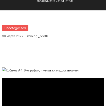
талантливого исполнителя
Uncategorised
30 марта 2022
mining_broth
Кобяков А4 — Биография, Личная
Жизнь И Достижения Молодого И
Талантливого Исполнителя