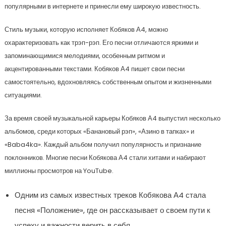
популярными в интернете и принесли ему широкую известность.
Стиль музыки, которую исполняет Кобяков А4, можно
охарактеризовать как трэп-рэп. Его песни отличаются яркими и
запоминающимися мелодиями, особенным ритмом и
акцентированными текстами. Кобяков А4 пишет свои песни
самостоятельно, вдохновляясь собственным опытом и жизненными
ситуациями.
За время своей музыкальной карьеры Кобяков А4 выпустил несколько
альбомов, среди которых «Банановый рэп», «Азино в тапках» и
«Baba4ka». Каждый альбом получил популярность и признание
поклонников. Многие песни Кобякова А4 стали хитами и набирают
миллионы просмотров на YouTube.
Одним из самых известных треков Кобякова А4 стала
песня «Положение», где он рассказывает о своем пути к
успеху и важности верить в себя.