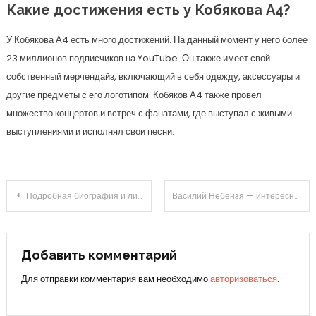
Какие достижения есть у Кобякова А4?
У Кобякова А4 есть много достижений. На данный момент у него более
23 миллионов подписчиков на YouTube. Он также имеет свой
собственный мерчендайз, включающий в себя одежду, аксессуары и
другие предметы с его логотипом. Кобяков А4 также провел
множество концертов и встреч с фанатами, где выступал с живыми
выступлениями и исполнял свои песни.
Навигация
Подробная биография и личная жизнь известного актера Нестеренко Андрея — ранние годы, успехи на сцене, любовь и семья
Василий Небензя — интересная история жизни, национальность и впечатляющая карьера дипломата
по
записям
Добавить комментарий
Для отправки комментария вам необходимо
авторизоваться
.