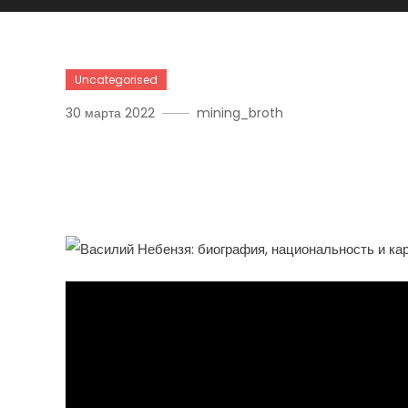
Uncategorised
30 марта 2022
mining_broth
Василий Небензя — Инт
Национальность И Впеч