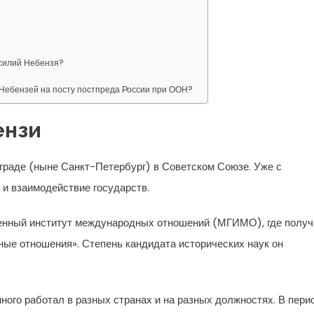
асилий Небензя?
Небензей на посту постпреда России при ООН?
ензи
нграде (ныне Санкт-Петербург) в Советском Союзе. Уже с
и взаимодействие государств.
венный институт международных отношений (МГИМО), где полу
ые отношения». Степень кандидата исторических наук он
ного работал в разных странах и на разных должностях. В пери