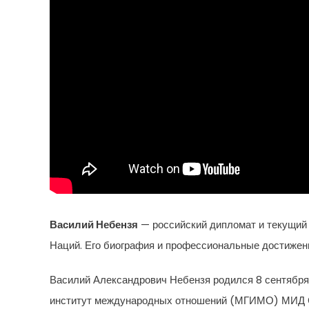
Василий Небензя
— российский дипломат и текущий
Наций. Его биография и профессиональные достижен
Василий Александрович Небензя родился 8 сентября 
институт международных отношений (МГИМО) МИД С