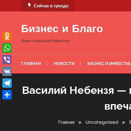
Перейти
Сейчас в тренде
к
содержимому
Бизнес и Благо
Инвестиционный Навигатор
Odnoklassniki
WhatsApp
ГЛАВНАЯ
НОВОСТИ
БИЗНЕС И ИНВЕСТИ
Viber
VK
Василий Небензя — 
Telegram
впеч
Отправить
Главная
Uncategorised