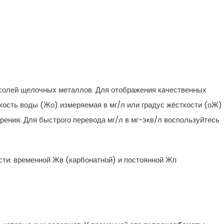
иниц Мг/л В Мг-Экв/л
 солей щелочных металлов. Для отображения качественных
ость воды (Жо) измеряемая в мг/л или градус жёсткости (оЖ)
рения. Для быстрого перевода мг/л в мг-экв/л воспользуйтесь
сти: временной Жв (карбонатной) и постоянной Жп