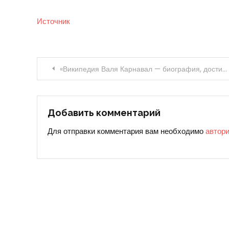
Источник
Навигация
«Википедия Валя Карнавал — биография, достижения, творчество»
по
записям
Добавить комментарий
Для отправки комментария вам необходимо
автор