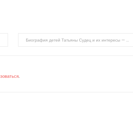
Биография детей Татьяны Судец и их интересы — все о семье Судец
изоваться
.