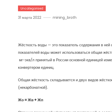
Uncategorised
31 марта 2022
mining_broth
Конвертер Перевода Ед
Жёсткость воды — это показатель содержания в ней
показателей воды может использоваться общая жёстк
мг-экв/л принятый в России основной единицей изме
конвертером единиц.
Общая жёсткость складывается и двух видов жёстко
(некарбонатной).
Жо = Жв + Жп