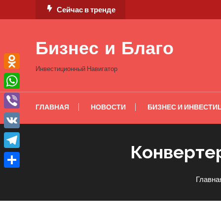
Перейти
Сейчас в тренде
к
содержимому
Бизнес и Благо
Инвестиционный Навигатор
Odnoklassniki
WhatsApp
ГЛАВНАЯ
НОВОСТИ
БИЗНЕС И ИНВЕСТИ
Viber
VK
Конвертер
Telegram
Отправить
Главна