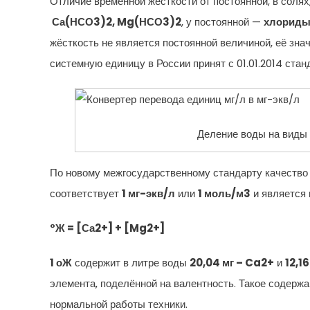
Отличие временной жёсткости от постоянной, в солях
Са(НСО3)2, Mg(НСО3)2
, у постоянной —
хлориды
жёсткость не является постоянной величиной, её знач
системную единицу в России принят с 01.01.2014 ста
Деление воды на виды 
По новому межгосударственному стандарту качество 
соответствует
1 мг-экв/л
или
1 моль/м3
и является 
°Ж = [Са2+] + [Mg2+]
1 оЖ
содержит в литре воды
20,04 мг – Ca2+
и
12,1
элемента, поделённой на валентность. Такое содерж
нормальной работы техники.