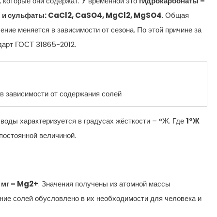
, которые они содержат. У временной это
гидрокарбонаты –
 и сульфаты: CaCl2, CaSO4, MgCl2, MgSO4
. Общая
ение меняется в зависимости от сезона. По этой причине за
ндарт ГОСТ 31865-2012.
в зависимости от содержания солей
воды характеризуется в градусах жёсткости – °Ж. Где
1°Ж
постоянной величиной.
6 мг – Mg2+
. Значения получены из атомной массы
ание солей обусловлено в их необходимости для человека и