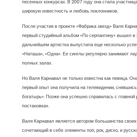
песенных конкурсах. В 2007 году она стала участниц
широкую известность и любовь поклонников.
После участия в проекте «Фабрика звезд» Валя Карн
первый студийный альбом «По серпантину» вышел в 20
дальнейшем артистка выпустила еще несколько успе
«Наташа», «Одна». Ее синглы регулярно занимают лид
полных залах.
Но Валя Карнавал не только известна как певица. Он
первый опыт она получила на телевидении, снявшись
богатырь». Позже она успешно справилась с главной
постановках.
Валя Карнавал является автором большинства своих 
сочетающий в себе элементы поп, рок, диско, и русс