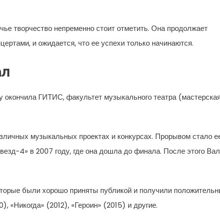
 чье творчество непременно стоит отметить. Она продолжает
ертами, и ожидается, что ее успехи только начинаются.
ал
оду окончила ГИТИС, факультет музыкального театра (мастерска
азличных музыкальных проектах и конкурсах. Прорывом стало е
езд-4» в 2007 году, где она дошла до финала. После этого Ва
оторые были хорошо приняты публикой и получили положитель
), «Никогда» (2012), «Героин» (2015) и другие.