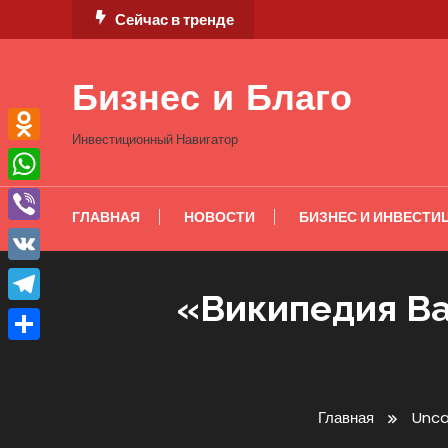
Перейти
Сейчас в тренде
к
содержимому
Бизнес и Благо
Инвестиционный Навигатор
Odnoklassniki
WhatsApp
ГЛАВНАЯ
НОВОСТИ
БИЗНЕС И ИНВЕСТИ
Viber
VK
«Википедия Ва
Telegram
Отправить
Главная
Unca