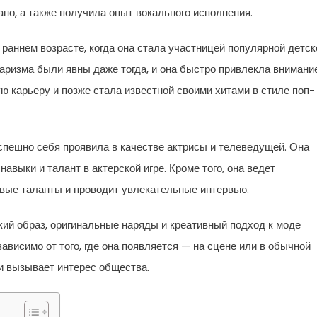
ано, а также получила опыт вокального исполнения.
раннем возрасте, когда она стала участницей популярной детск
харизма были явны даже тогда, и она быстро привлекла внимани
 карьеру и позже стала известной своими хитами в стиле поп-
успешно себя проявила в качестве актрисы и телеведущей. Она
авыки и талант в актерской игре. Кроме того, она ведет
овые таланты и проводит увлекательные интервью.
кий образ, оригинальные наряды и креативный подход к моде
ависимо от того, где она появляется — на сцене или в обычной
и вызывает интерес общества.