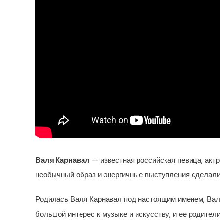
Валя Карнавал
— известная российская певица, актр
необычный образ и энергичные выступления сделали 
Родилась Валя Карнавал под настоящим именем, Вале
большой интерес к музыке и искусству, и ее родител