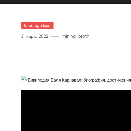
Uncategorised
31 марта 2022
mining_broth
«Википедия Валя Карнав
Творчество»