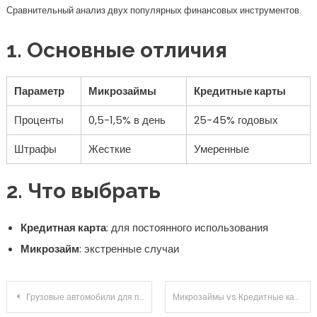
Сравнительный анализ двух популярных финансовых инструментов.
1. Основные отличия
Параметр
Микрозаймы
Кредитные карты
Проценты
0,5-1,5% в день
25-45% годовых
Штрафы
Жесткие
Умеренные
2. Что выбрать
Кредитная карта
: для постоянного использования
Микрозайм
: экстренные случаи
Навигация
Грузовые автомобили для перевозки грузов на большие расстояния: надежность и экономичность на дороге
Микрозаймы vs Кредитные карты: что опаснее для бюджета?