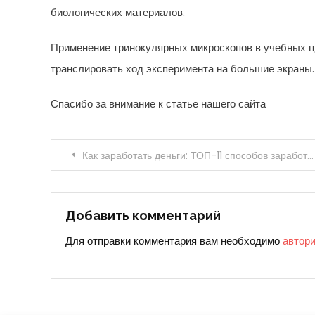
биологических материалов.
Применение тринокулярных микроскопов в учебных ц
транслировать ход эксперимента на большие экраны.
Спасибо за внимание к статье нашего сайта
Навигация
Как заработать деньги: ТОП-11 способов заработка денег, о которых умалчивают + Бонус: мысли, способные повернуть вашу жизнь на 360 градусов!
по
записям
Добавить комментарий
Для отправки комментария вам необходимо
автор