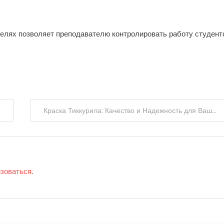
елях позволяет преподавателю контролировать работу студент
Краска Тиккурила: Качество и Надежность для Вашего Дома
изоваться
.