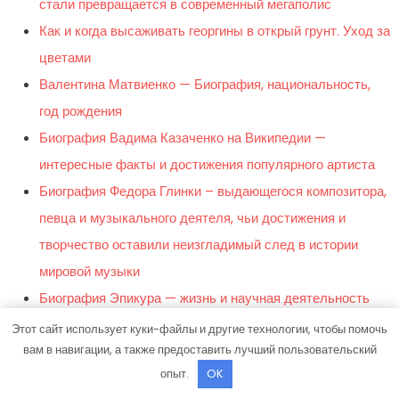
стали превращается в современный мегаполис
Как и когда высаживать георгины в открый грунт. Уход за
цветами
Валентина Матвиенко — Биография, национальность,
год рождения
Биография Вадима Казаченко на Википедии —
интересные факты и достижения популярного артиста
Биография Федора Глинки – выдающегося композитора,
певца и музыкального деятеля, чьи достижения и
творчество оставили неизгладимый след в истории
мировой музыки
Биография Эпикура — жизнь и научная деятельность
выдающегося философа-эпикурейца
Этот сайт использует куки-файлы и другие технологии, чтобы помочь
вам в навигации, а также предоставить лучший пользовательский
Ирина Самарина — биография, достижения, интересные
опыт.
OK
факты — Сайт Новостей